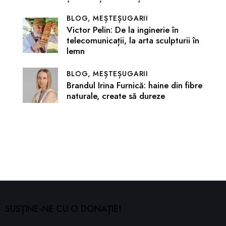
BLOG,
MEȘTEȘUGARII
Victor Pelin: De la inginerie în
telecomunicații, la arta sculpturii în
lemn
BLOG,
MEȘTEȘUGARII
Brandul Irina Furnică: haine din fibre
naturale, create să dureze
SUSȚINE-NE CU O DONAȚIE!