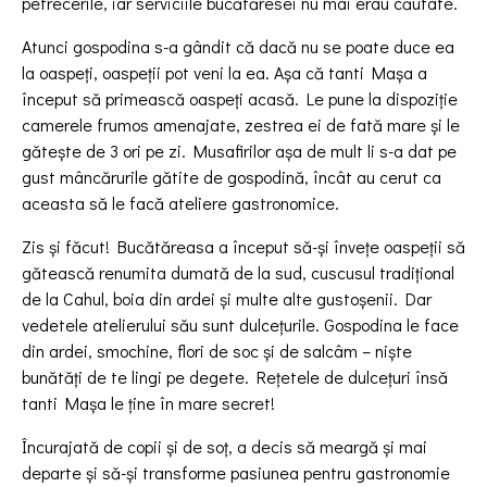
petrecerile, iar serviciile bucătăresei nu mai erau căutate.
Atunci gospodina s-a gândit că dacă nu se poate duce ea
la oaspeți, oaspeții pot veni la ea. Așa că tanti Mașa a
început să primească oaspeți acasă. Le pune la dispoziție
camerele frumos amenajate, zestrea ei de fată mare și le
gătește de 3 ori pe zi. Musafirilor așa de mult li s-a dat pe
gust mâncărurile gătite de gospodină, încât au cerut ca
aceasta să le facă ateliere gastronomice.
Zis și făcut! Bucătăreasa a început să-și învețe oaspeții să
gătească renumita dumată de la sud, cuscusul tradițional
de la Cahul, boia din ardei și multe alte gustoșenii. Dar
vedetele atelierului său sunt dulcețurile. Gospodina le face
din ardei, smochine, flori de soc și de salcâm – niște
bunătăți de te lingi pe degete. Rețetele de dulcețuri însă
tanti Mașa le ține în mare secret!
Încurajată de copii şi de soţ, a decis să meargă și mai
departe și să-și transforme pasiunea pentru gastronomie