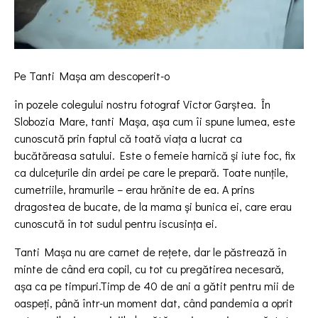
Pe Tanti Mașa am descoperit-o
în pozele colegului nostru fotograf Victor Garștea. În
Slobozia Mare, tanti Mașa, așa cum îi spune lumea, este
cunoscută prin faptul că toată viața a lucrat ca
bucătăreasa satului. Este o femeie harnică și iute foc, fix
ca dulcețurile din ardei pe care le prepară. Toate nunțile,
cumetriile, hramurile – erau hrănite de ea. A prins
dragostea de bucate, de la mama și bunica ei, care erau
cunoscută în tot sudul pentru iscusința ei.
Tanti Mașa nu are carnet de rețete, dar le păstrează în
minte de când era copil, cu tot cu pregătirea necesară,
așa ca pe timpuri.Timp de 40 de ani a gătit pentru mii de
oaspeți, până într-un moment dat, când pandemia a oprit