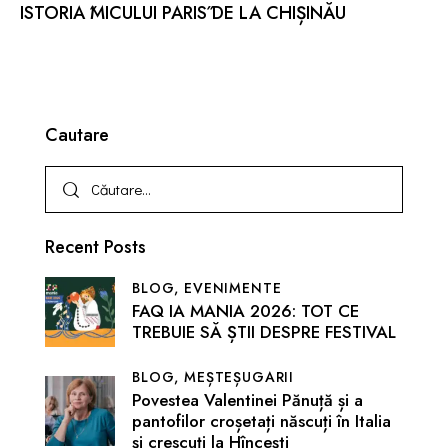
ISTORIA ˝MICULUI PARIS˝ DE LA CHIȘINĂU
Cautare
Recent Posts
BLOG,
EVENIMENTE
FAQ IA MANIA 2026: TOT CE
TREBUIE SĂ ȘTII DESPRE FESTIVAL
BLOG,
MEȘTEȘUGARII
Povestea Valentinei Pănuță și a
pantofilor croșetați născuți în Italia
și crescuți la Hîncești