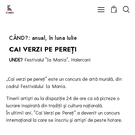
0
CÂND?: anual, în luna Iulie
CAI VERZI PE PEREȚI
UNDE?
Festivalul ”Ia Mania”, Holercani
„Cai verzi pe pereți” este un concurs de artă murală, din
cadrul Festivalului Ia Mania.
Tinerii artiști au la dispoziție 24 de ore ca să picteze o
lucrare inspirată din tradiții și cultura națională.
În ultimii ani, ”Cai Verzi pe Pereți” a devenit un concurs
internațional la care se înscriu și artiști de peste hotare.