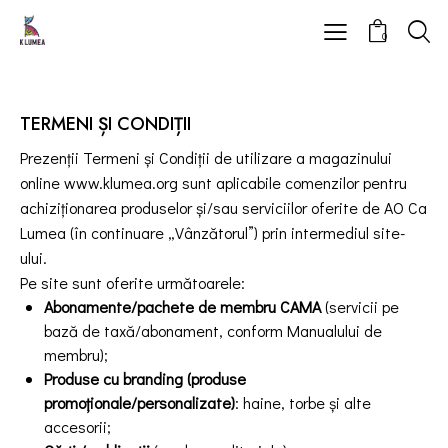
0
TERMENI ȘI CONDIȚII
Prezenții Termeni și Condiții de utilizare a magazinului
online
www.klumea.org
sunt aplicabile comenzilor pentru
achiziționarea produselor și/sau serviciilor oferite de
AO Ca
Lumea
(în continuare „Vânzătorul”) prin intermediul site-
ului.
Pe site sunt oferite următoarele:
Abonamente/pachete de membru CAMA
(servicii pe
bază de taxă/abonament, conform Manualului de
membru);
Produse cu branding (produse
promoționale/personalizate)
: haine, torbe și alte
accesorii;