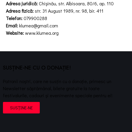
Adresa juridică:
Chișinău, str. Albisoara, 80/6, ap. 110
Adresa fizică:
str. 31 August 1989, nr. 98, bir. 411
Telefon:
079900288
Email:
klumea@gmail.com
Website:
www.klumea.org
SUSȚINE-NE CU O DONAȚIE!
Patronii noștri, care ne susțin cu o donație, primesc un
Newsletter săptămânal, bilete gratuite la toate
festivalurile, cadouri și evenimente speciale pentru ei!
SUSȚINE-NE