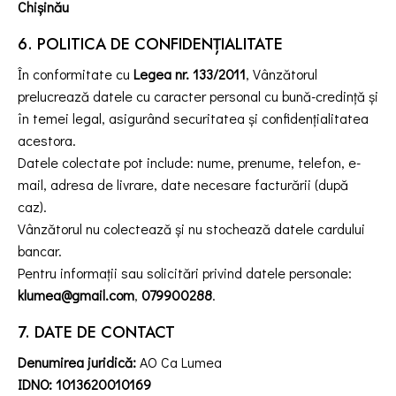
Chișinău
6. POLITICA DE CONFIDENȚIALITATE
În conformitate cu
Legea nr. 133/2011
, Vânzătorul
prelucrează datele cu caracter personal cu bună-credință și
în temei legal, asigurând securitatea și confidențialitatea
acestora.
Datele colectate pot include: nume, prenume, telefon, e-
mail, adresa de livrare, date necesare facturării (după
caz).
Vânzătorul nu colectează și nu stochează datele cardului
bancar.
Pentru informații sau solicitări privind datele personale:
klumea@gmail.com
,
079900288
.
7. DATE DE CONTACT
Denumirea juridică:
AO Ca Lumea
IDNO:
1013620010169