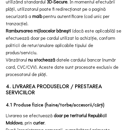
utilizând standardul
3D-Secure
. În momentul efectuării
plății, utilizatorul poate fi redirecționat pe o pagină
securizată a
maib
pentru autentificare (cod unic per
tranzacție).
Rambursarea mijloacelor bănești
(dacă este aplicabilă) se
efectuează doar pe cardul utilizat la achiziție, conform
politicii de retur/anulare aplicabile tipului de
produs/serviciu.
Vânzătorul
nu stochează
datele cardului bancar (număr
card, CVC/CVV). Aceste date sunt procesate exclusiv de
procesatorul de plăți.
4. LIVRAREA PRODUSELOR / PRESTAREA
SERVICIILOR
4.1 Produse fizice (haine/torbe/accesorii/cărți)
Livrarea se efectuează
doar pe teritoriul Republicii
Moldova
, prin
curier
.
După înregistrarea comenzii, cumpărătorul primește