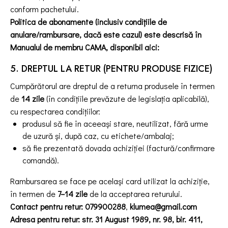
conform pachetului.
Politica de abonamente (inclusiv condițiile de
anulare/rambursare, dacă este cazul) este descrisă în
Manualul de membru CAMA, disponibil aici:
5. DREPTUL LA RETUR (PENTRU PRODUSE FIZICE)
Cumpărătorul are dreptul de a returna produsele în termen
de
14 zile
(în condițiile prevăzute de legislația aplicabilă),
cu respectarea condițiilor:
produsul să fie în aceeași stare, neutilizat, fără urme
de uzură și, după caz, cu etichete/ambalaj;
să fie prezentată dovada achiziției (factură/confirmare
comandă).
Rambursarea se face pe același card utilizat la achiziție,
în termen de
7–14 zile
de la acceptarea returului.
Contact pentru retur:
079900288
,
klumea@gmail.com
Adresa pentru retur:
str. 31 August 1989, nr. 98, bir. 411,