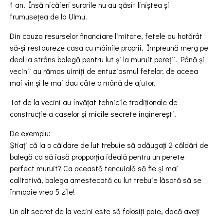
1 an. Însă nicăieri surorile nu au găsit liniștea și
frumusețea de la Ulmu.
Din cauza resurselor financiare limitate, fetele au hotărât
să-și restaureze casa cu mâinile proprii. Împreună merg pe
deal la strâns balegă pentru lut și la muruit pereții. Până și
vecinii au rămas uimiți de entuziasmul fetelor, de aceea
mai vin și le mai dau câte o mână de ajutor.
Tot de la vecini au învățat tehnicile tradiționale de
construcție a caselor și micile secrete inginerești.
De exemplu:
Știați că la o căldare de lut trebuie să adăugați 2 căldări de
balegă ca să iasă propporția ideală pentru un perete
perfect muruit? Ca această tencuială să fie și mai
calitativă, balega amestecată cu lut trebuie lăsată să se
înmoaie vreo 5 zile!
Un alt secret de la vecini este să folosiți paie, dacă aveți