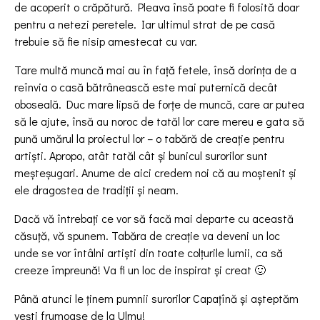
de acoperit o crăpătură. Pleava însă poate fi folosită doar
pentru a netezi peretele. Iar ultimul strat de pe casă
trebuie să fie nisip amestecat cu var.
Tare multă muncă mai au în față fetele, însă dorința de a
reînvia o casă bătrânească este mai puternică decât
oboseală. Duc mare lipsă de forțe de muncă, care ar putea
să le ajute, însă au noroc de tatăl lor care mereu e gata să
pună umărul la proiectul lor – o tabără de creație pentru
artiști. Apropo, atât tatăl cât și bunicul surorilor sunt
meșteșugari. Anume de aici credem noi că au moștenit și
ele dragostea de tradiții și neam.
Dacă vă întrebați ce vor să facă mai departe cu această
căsuță, vă spunem. Tabăra de creație va deveni un loc
unde se vor întâlni artiști din toate colțurile lumii, ca să
creeze împreună! Va fi un loc de inspirat și creat 🙂
Până atunci le ținem pumnii surorilor Capațînă și așteptăm
vești frumoase de la Ulmu!