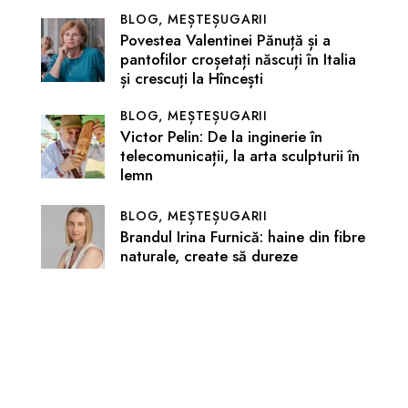
BLOG,
MEȘTEȘUGARII
Povestea Valentinei Pănuță și a
pantofilor croșetați născuți în Italia
și crescuți la Hîncești
BLOG,
MEȘTEȘUGARII
Victor Pelin: De la inginerie în
telecomunicații, la arta sculpturii în
lemn
BLOG,
MEȘTEȘUGARII
Brandul Irina Furnică: haine din fibre
naturale, create să dureze