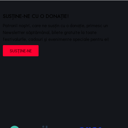
SUSȚINE-NE CU O DONAȚIE!
Patronii noștri, care ne susțin cu o donație, primesc un
Newsletter săptămânal, bilete gratuite la toate
festivalurile, cadouri și evenimente speciale pentru ei!
SUSȚINE-NE