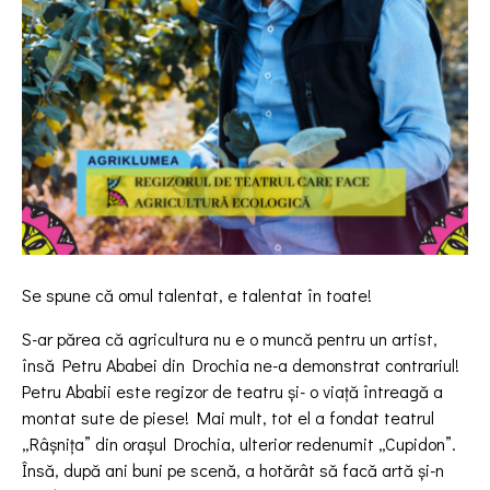
Se spune că omul talentat, e talentat în toate!
S-ar părea că agricultura nu e o muncă pentru un artist,
însă Petru Ababei din Drochia ne-a demonstrat contrariul!
Petru Ababii este regizor de teatru și- o viață întreagă a
montat sute de piese! Mai mult, tot el a fondat teatrul
„Râşnița” din orașul Drochia, ulterior redenumit „Cupidon”.
Însă, după ani buni pe scenă, a hotărât să facă artă și-n