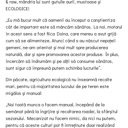
& raw, mândria lui sunt gutuile aurii, mustoase și
ECOLOGICE!
„Eu mă bucur mult că oamenii au început a conștientiza
cât de important este să mâncăm sănătos. La noi, motorul
în acest sens a fost fiica Doina, care mereu a avut grijă
cum să se alimenteze. Atunci când s-au născut nepoțeii
gemeni, ne-am orientat și mai mult spre producerea
naturală, dar și spre promovarea acestor produse. În plus,
încercăm să îndrumăm și pe alții să consume sănătos,
sunt sigur că împreună putem schimba lucrurile”.
Din păcate, agricultura ecologică nu înseamnă recolte
mari, pentru că majoritatea lucrului de pe teren este
migălos și manual:
„Noi toată munca o facem manual, începând de la
semănat până la îngrijire și recoltarea roadei, la sfârșitul
sezonului. Mecanizat nu facem nimic, da nici nu putem,
pentru că aceste culturi pot fi întreținute doar realizând