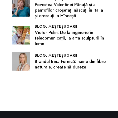
Povestea Valentinei Pănuță și a
pantofilor croșetați născuți în Italia
și crescuți la Hîncești
BLOG,
MEȘTEȘUGARII
Victor Pelin: De la inginerie în
telecomunicații, la arta sculpturii în
lemn
BLOG,
MEȘTEȘUGARII
Brandul Irina Furnică: haine din fibre
naturale, create să dureze