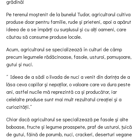
grădină!
Pe terenul moștenit de la bunelul Tudor, agricultorul cultiva
produse doar pentru familie, rude și prieteni, apoi a apărut
ideea de a se împărți cu surplusul și cu alți oameni, care
căutau să consume produse locale.
Acum, agricultorul se specializează în culturi de câmp
precum legumele rădăcinoase, fasole, usturoi, pomușoare,
gutui și nuci.
˝ Ideea de a sădi o livada de nuci a venit din dorința de a
lăsa ceva copiilor și nepoților, o valoare care va dura peste
ani, astfel nucile mă reprezintă ca și producător, iar
celelalte produse sunt mai mult rezultatul creației și a
curiozității.˝
Chiar dacă agricultorul se specializează pe fasole și alte
boboase, fructe și legume proaspete, praf de usturoi, țuică
de gutui, făină de porumb, nuci, crackeri, deserturi vegane