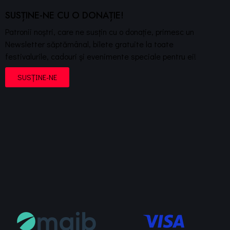
SUSȚINE-NE CU O DONAȚIE!
Patronii noștri, care ne susțin cu o donație, primesc un
Newsletter săptămânal, bilete gratuite la toate
festivalurile, cadouri și evenimente speciale pentru ei!
SUSȚINE-NE