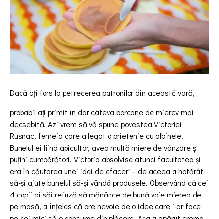
Dacă ați fors la petrecerea patronilor din această vară,
probabil ați primit în dar câteva borcane de mierev mai
deosebită. Azi vrem să vă spune povestea Victoriei
Rusnac, femeia care a legat o prietenie cu albinele.
Bunelul ei fiind apicultor, avea multă miere de vânzare și
puțini cumpărători. Victoria absolvise atunci facultatea și
era în căutarea unei idei de afaceri – de aceea a hotărât
să-și ajute bunelul să-și vândă produsele. Observând că cei
4 copii ai săi refuză să mănânce de bună voie mierea de
pe masă, a înțeles că are nevoie de o idee care i-ar face
pe cei mici să o consume din plăcere. Așa a apărut crema