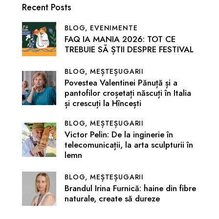
Recent Posts
BLOG,
EVENIMENTE
FAQ IA MANIA 2026: TOT CE
TREBUIE SĂ ȘTII DESPRE FESTIVAL
BLOG,
MEȘTEȘUGARII
Povestea Valentinei Pănuță și a
pantofilor croșetați născuți în Italia
și crescuți la Hîncești
BLOG,
MEȘTEȘUGARII
Victor Pelin: De la inginerie în
telecomunicații, la arta sculpturii în
lemn
BLOG,
MEȘTEȘUGARII
Brandul Irina Furnică: haine din fibre
naturale, create să dureze