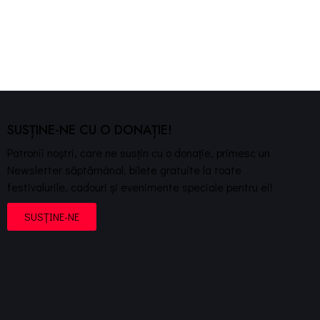
SUSȚINE-NE CU O DONAȚIE!
Patronii noștri, care ne susțin cu o donație, primesc un
Newsletter săptămânal, bilete gratuite la toate
festivalurile, cadouri și evenimente speciale pentru ei!
SUSȚINE-NE