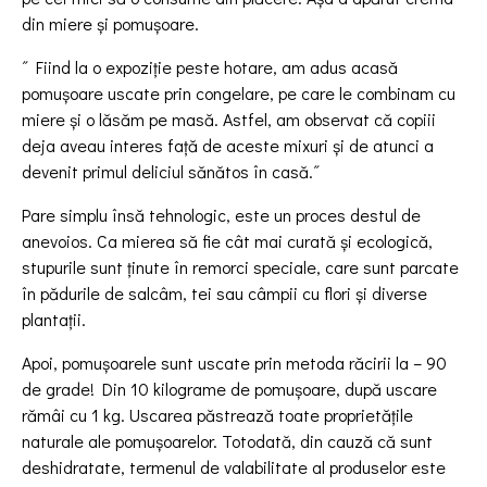
din miere și pomușoare.
˝ Fiind la o expoziție peste hotare, am adus acasă
pomușoare uscate prin congelare, pe care le combinam cu
miere și o lăsăm pe masă. Astfel, am observat că copiii
deja aveau interes față de aceste mixuri și de atunci a
devenit primul deliciul sănătos în casă.˝
Pare simplu însă tehnologic, este un proces destul de
anevoios. Ca mierea să fie cât mai curată și ecologică,
stupurile sunt ținute în remorci speciale, care sunt parcate
în pădurile de salcâm, tei sau câmpii cu flori și diverse
plantații.
Apoi, pomușoarele sunt uscate prin metoda răcirii la – 90
de grade! Din 10 kilograme de pomușoare, după uscare
rămâi cu 1 kg. Uscarea păstrează toate proprietățile
naturale ale pomușoarelor. Totodată, din cauză că sunt
deshidratate, termenul de valabilitate al produselor este