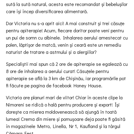
sută la sută natural, acesta este recomandat și bebelușilor
care își încep diversificarea alimentară.
Dar Victoria nu s-a oprit aici! A mai construit și trei căsuțe
pentru apiterapie! Acum, fiecare doritor poate veni pentru
un pui de somn cu albinele. Inhalarea aerului amestecat cu
polen, lăptișor de matcă, venin și ceară este un remediu
naturist de tratare a astmului și a alergiilor?
Specialiștii mai spun că 2 ore de apiterapie se egalează cu
8 ore de inhalarea a aerului curat! Căsuțele pentru
apiterapie se află la 3 km de Chișinău, iar programările pot
fi făcute pe pagina de facebook Honey House.
Victoria are planuri mari de viitor! Chiar în aceste clipe la
Nimoreni se ridică o hală pentru producere și export! Își
dorește ca mierea moldovenească să ajungă în toată
lumea! Crema din miere și pomușoare deja poate fi găsită
în magazinele Metro, Linella, Nr 1, Kaufland și la târgul
Cămara Fest.