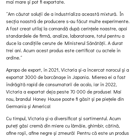
mai mare și pot fi exportate.
˝Am căutat soluții de a industrializa această mixtură. În
secția noastră de producere s-au făcut multe experimente.
A fost creat utilaj la comandă după cerințele noastre, apoi
standardele de firmă, analize, laboratoare, totul pentru a
duce la condițiile cerute de Ministerul Sănătății. A durat
trei ani. Acum acest produs este certificat cu actele în
ordine.˝
Apropo de export, în 2021, Victoria și-a încercat norocul și a
exportat 3000 de borcănașe în Japonia. Mierea ei a fost
îndrăgită rapid de consumatorii de acolo, iar în 2022,
Victoria a exportat deja peste 70 000 de produse! Mai
nou, brandul Honey House poate fi găsit și pe piețele din
Germania și America!
Cu timpul, Victoria și-a diversificat și sortimentul. Acum
puteți găsi cremă din miere cu lămâie, ghimbir, cătină,
afine roșii, afine negre și zmeură! Pentru că este un produs