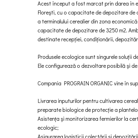
Acest început a fost marcat prin darea în ex
Florești, cu o capacitate de depozitare de c
a terminalului cerealier din zona economică 
capacitate de depozitare de 3250 m2. Ambel
destinate recepției, condiționării, depozitări
Produsele ecologice sunt singurele soluții d
Ele configurează o dezvoltare posibilă și de 
Compania PROGRAIN ORGANIC vine în suportu
Livrarea inputurilor pentru cultivarea cereale
preparate biologice de protecție a plantelor
Asistența și monitorizarea fermierilor la cer
ecologic;
Asigurarea logisticii colectării și depozitări