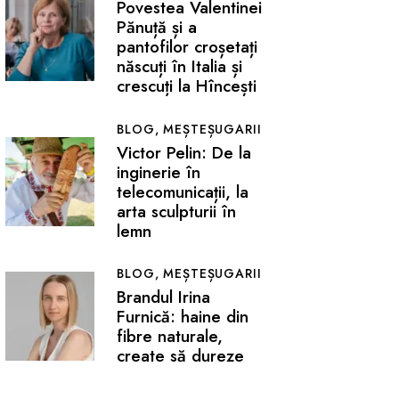
Povestea Valentinei
Pănuță și a
pantofilor croșetați
născuți în Italia și
crescuți la Hîncești
BLOG,
MEȘTEȘUGARII
Victor Pelin: De la
inginerie în
telecomunicații, la
arta sculpturii în
lemn
BLOG,
MEȘTEȘUGARII
Brandul Irina
Furnică: haine din
fibre naturale,
create să dureze