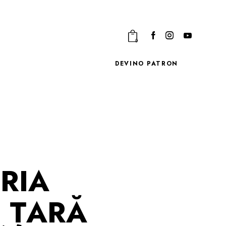
0
DEVINO PATRON
RIA
N ȚARĂ