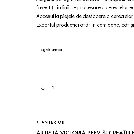
Investiții în linii de procesare a cerealelor e
Accesul la piețele de desfacere a cerealelor
Exportul producției atât în camioane, cât și
agriklumea
0
ANTERIOR
ARTISTA VICTORIA PEEV ȘI CREAȚIIL