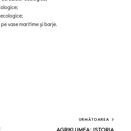
cologice;
 ecologice;
 pe vase maritime și barje.
URMĂTOAREA
E
AGRIKLUMEA: ISTORIA