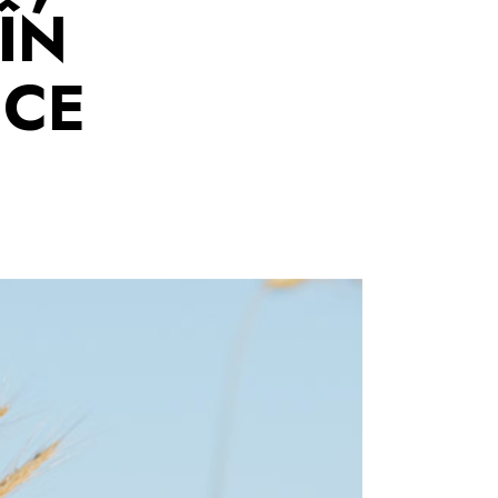
ÎN
ICE