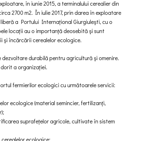
ploatare, în iunie 2015, a terminalului cerealier din
irca 2700 m2. În iulie 2017, prin darea în exploatare
liberă a Portului Internațional Giurgiulești, cu o
e locații au o importanță deosebită și sunt
i și încărcării cerealelor ecologice.
e dezvoltare durabilă pentru agricultură și omenire.
dorit a organizației.
l fermierilor ecologici cu următoarele servicii:
lor ecologice (material semincier, fertilizanți,
);
tificarea suprafețelor agricole, cultivate în sistem
i cerealelor ecologice;