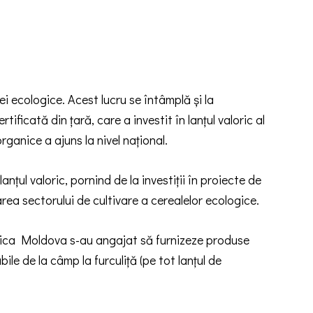
ei ecologice. Acest lucru se întâmplă și la
cată din țară, care a investit în lanțul valoric al
rganice a ajuns la nivel național.
 lanțul valoric, pornind de la investiții în proiecte de
area sectorului de cultivare a cerealelor ecologice.
lica Moldova s-au angajat să furnizeze produse
ile de la câmp la furculiță (pe tot lanțul de