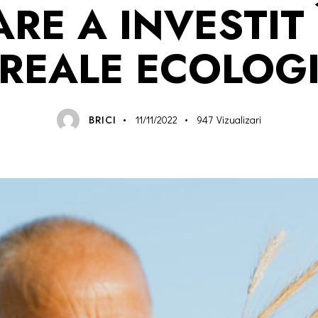
ARE A INVESTIT 
REALE ECOLOG
BRICI
11/11/2022
947
Vizualizari