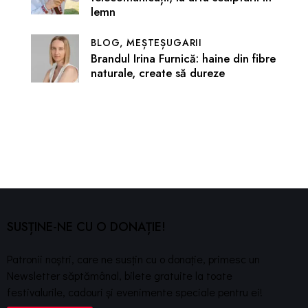
lemn
BLOG,
MEȘTEȘUGARII
Brandul Irina Furnică: haine din fibre
naturale, create să dureze
SUSȚINE-NE CU O DONAȚIE!
Patronii noștri, care ne susțin cu o donație, primesc un
Newsletter săptămânal, bilete gratuite la toate
festivalurile, cadouri și evenimente speciale pentru ei!