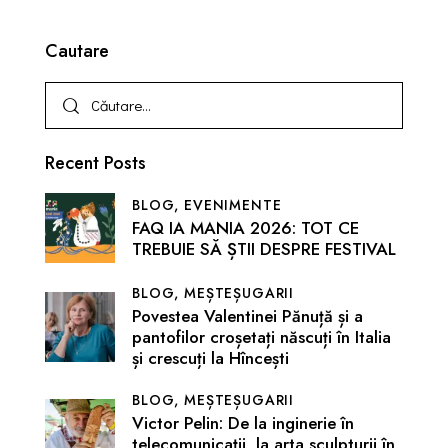
Cautare
Recent Posts
BLOG,
EVENIMENTE
FAQ IA MANIA 2026: TOT CE
TREBUIE SĂ ȘTII DESPRE FESTIVAL
BLOG,
MEȘTEȘUGARII
Povestea Valentinei Pănuță și a
pantofilor croșetați născuți în Italia
și crescuți la Hîncești
BLOG,
MEȘTEȘUGARII
Victor Pelin: De la inginerie în
telecomunicații, la arta sculpturii în