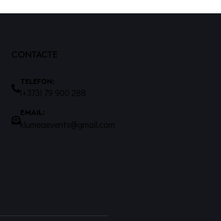
CONTACTE
TELEFON:
(+373) 79 900 288
EMAIL:
klumeaevents@gmail.com