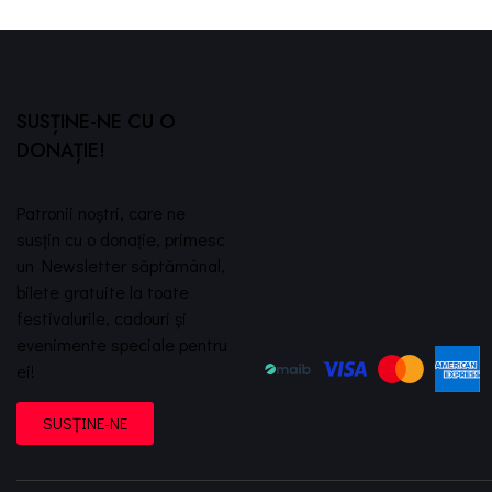
SUSȚINE-NE CU O
DONAȚIE!
Patronii noștri, care ne
susțin cu o donație, primesc
un Newsletter săptămânal,
bilete gratuite la toate
festivalurile, cadouri și
evenimente speciale pentru
ei!
SUSȚINE-NE