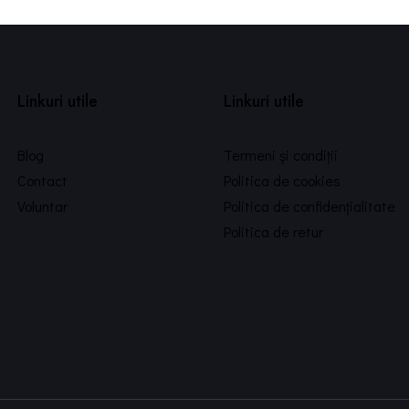
Linkuri utile
Linkuri utile
Blog
Termeni și condiții
Contact
Politica de cookies
Voluntar
Politica de confidențialitate
Politica de retur