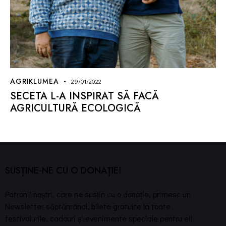
AGRIKLUMEA
29/01/2022
SECETA L-A INSPIRAT SĂ FACĂ
AGRICULTURĂ ECOLOGICĂ
SUSȚINE-NE CU O DONAȚIE!
Patronii noștri, care ne susțin cu o donație, primesc un
Newsletter săptămânal, bilete gratuite la toate
festivalurile, cadouri și evenimente speciale pentru ei!