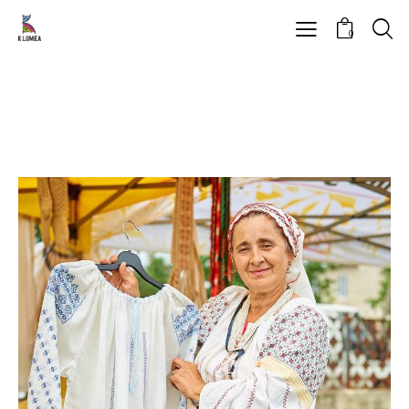
0
All
Agriklumea
Evenimente
MEȘTEȘUGARII