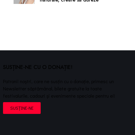
SUSȚINE-NE CU O DONAȚIE!
Patronii noștri, care ne susțin cu o donație, primesc un
Newsletter săptămânal, bilete gratuite la toate
festivalurile, cadouri și evenimente speciale pentru ei!
SUSȚINE-NE