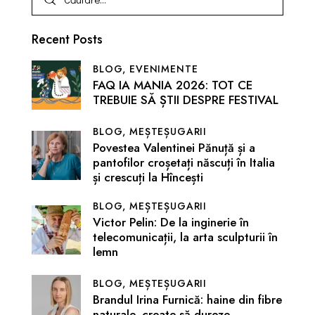
Recent Posts
BLOG,
EVENIMENTE
FAQ IA MANIA 2026: TOT CE
TREBUIE SĂ ȘTII DESPRE FESTIVAL
BLOG,
MEȘTEȘUGARII
Povestea Valentinei Pănuță și a
pantofilor croșetați născuți în Italia
și crescuți la Hîncești
BLOG,
MEȘTEȘUGARII
Victor Pelin: De la inginerie în
telecomunicații, la arta sculpturii în
lemn
BLOG,
MEȘTEȘUGARII
Brandul Irina Furnică: haine din fibre
naturale, create să dureze